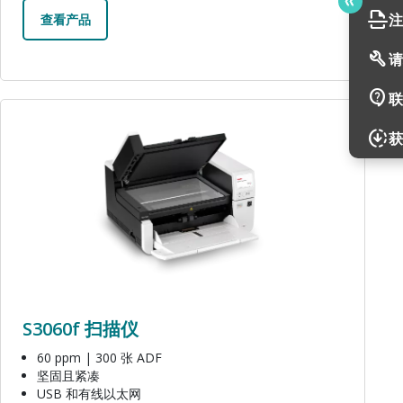
scan
注
查看产品
build
请
contact_support
联
图像
downloading
获
S3060f 扫描仪
60 ppm | 300 张 ADF
坚固且紧凑
USB 和有线以太网