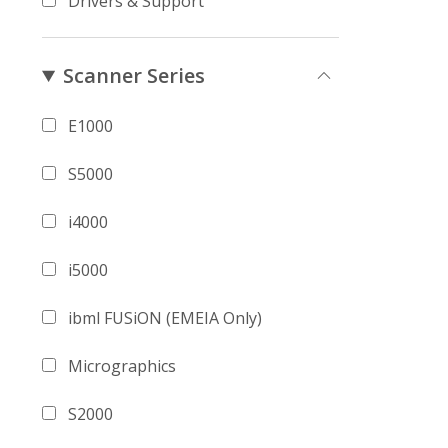
Drivers & Support
Scanner Series
E1000
S5000
i4000
i5000
ibml FUSiON (EMEIA Only)
Micrographics
S2000