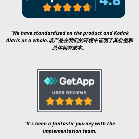
"We have standardized on the product and Kodak
Alaris as a whole.该产品在我们的环境中证明了其价值和
总体拥有成本。
"It's been a fantastic journey with the
implementation team.