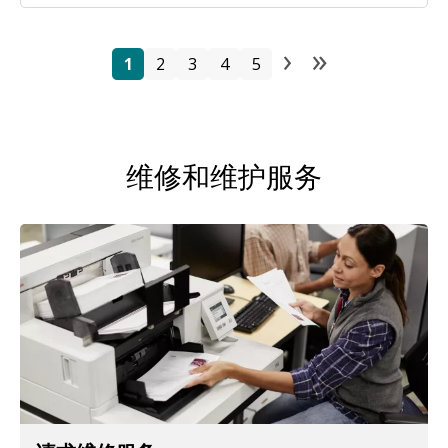
›
»
分页
页面
页面
页面
页面
页面
Next page
Last pag
1
2
3
4
5
维修和维护服务