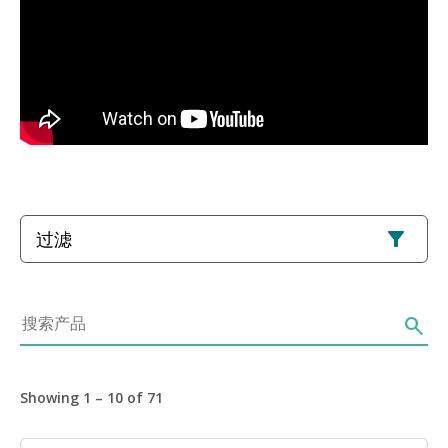
过滤
搜索产品
search
Showing 1 – 10 of 71
图像