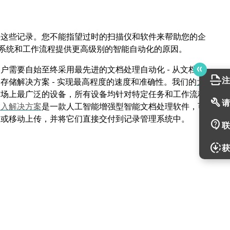
要这些记录。您不能指望过时的扫描仪和软件来帮助您的企
系统和工作流程提供更高级别的智能自动化的原因。
需要自始至终采用最先进的文档处理自动化 - 从文档摄
scan
注
储解决方案 - 实现最高程度的速度和准确性。我们的
大
市场上最广泛的设备，所有设备均针对特定任务和工作流程
build
请
输入解决方案
是一款人工智能增强型智能文档处理软件，可
夹或移动上传，并将它们直接交付到记录管理系统中。
contact_support
联
downloading
获