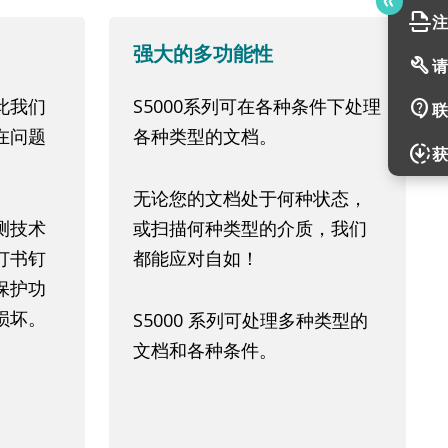
scan
注
强大的多功能性
build
请
此我们
S5000系列可在各种条件下处理
contact_support
联
在问题
各种类型的文档。
downloading
获
无论您的文档处于何种状态，
测技术
或扫描何种类型的介质，我们
订书钉
都能应对自如！
保护功
损坏。
S5000 系列可处理多种类型的
文档和各种条件。