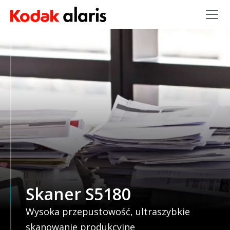
Przejdź do treści
Skaner S5180
Wysoka przepustowość, ultraszybkie
skanowanie produkcyjne