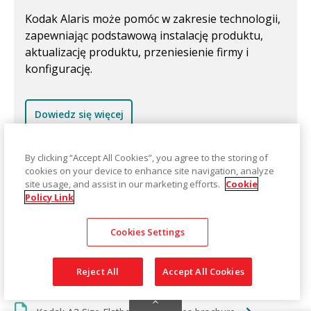
Kodak Alaris może pomóc w zakresie technologii,
zapewniając podstawową instalację produktu,
aktualizację produktu, przeniesienie firmy i
konfigurację.
Dowiedz się więcej
By clicking “Accept All Cookies”, you agree to the storing of
cookies on your device to enhance site navigation, analyze
site usage, and assist in our marketing efforts.
Cookie
Policy Link
Informacje i broszury
Cookies Settings
Reject All
Accept All Cookies
S5000 Series Scanners Flyer PL