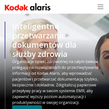
Przejdź do treści
Inteligentne
przetwarzanie
dokumentów dla
służby zdrowia
Organizacje opieki zdrowotnej na całym świecie
polegają na rozwiązaniach do przechwytywania
informacji od Kodak Alaris, aby wprowadzać
pacjentów i przetwarzać dokumentację szybko,
bezpiecznie i dokładnie. Zdigitalizuj papierowe
przepływy pracy w swoim systemie EMR, aby
zapewnić wyższy poziom automatyzacji i
produktywności w swojej organizacji.