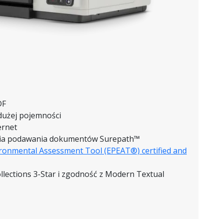
DF
dużej pojemności
ernet
ogia podawania dokumentów Surepath™
ironmental Assessment Tool (EPEAT®) certified and
llections 3-Star i zgodność z Modern Textual