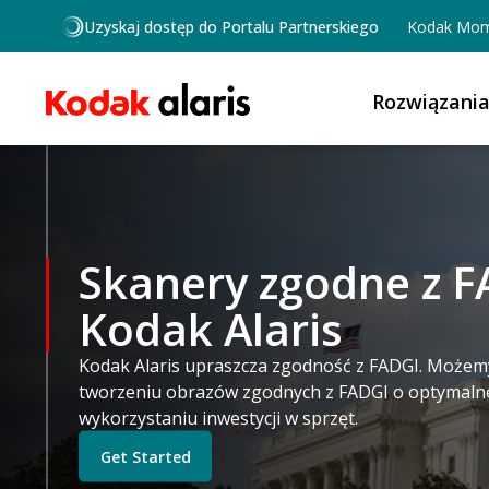
Przejdź do treści
Uzyskaj dostęp do Portalu Partnerskiego
Kodak Mom
Rozwiązani
Skanery zgodne z F
Kodak Alaris
Kodak Alaris upraszcza zgodność z FADGI. Możem
tworzeniu obrazów zgodnych z FADGI o optymalne
wykorzystaniu inwestycji w sprzęt.
Get Started