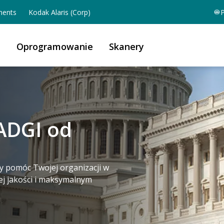
ents
Kodak Alaris (Corp)
P
a
Oprogramowanie
Skanery
ADGI od
y pomóc Twojej organizacji w
j jakości i maksymalnym