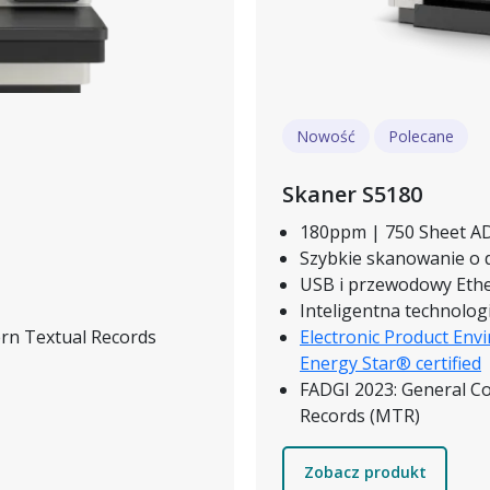
Nowość
Polecane
Skaner S5180
180ppm | 750 Sheet A
Szybkie skanowanie o 
USB i przewodowy Eth
Inteligentna technol
ern Textual Records
Electronic Product Env
Energy Star® certified
FADGI 2023: General Co
Records (MTR)
Zobacz produkt