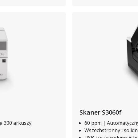
Obraz
Skaner S3060f
a 300 arkuszy
60 ppm | Automatyczn
Wszechstronny i solidn
USB i przewodowy Eth