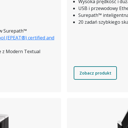
Wysoka prędkość i du
USB i przewodowy Eth
Surepath™ inteligent
20 zadań szybkiego s
ów Surepath™
ol (EPEAT®) certified and
e z Modern Textual
Zobacz produkt
Obraz