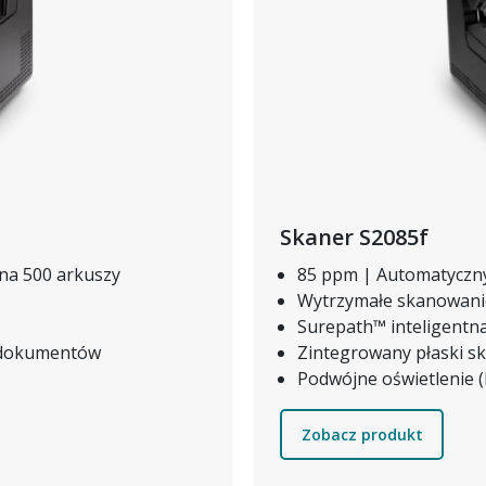
Skaner S2085f
na 500 arkuszy
85 ppm | Automatyczn
Wytrzymałe skanowanie
Surepath™ inteligent
a dokumentów
Zintegrowany płaski s
Podwójne oświetlenie (
Zobacz produkt