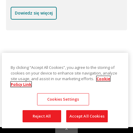
Dowiedz się więcej
Broszury
By clicking “Accept All Cookies”, you agree to the storing of
cookies on your device to enhance site navigation, analyze
site usage, and assist in our marketing efforts.
Cookie
KODAK-S3120-Max-S3140-Max-Scanner-flyer-EN.pdf
Policy Link
Kodak A3 Size Flatbed Accessories brochure
Cookies Settings
Reject All
Accept All Cookies