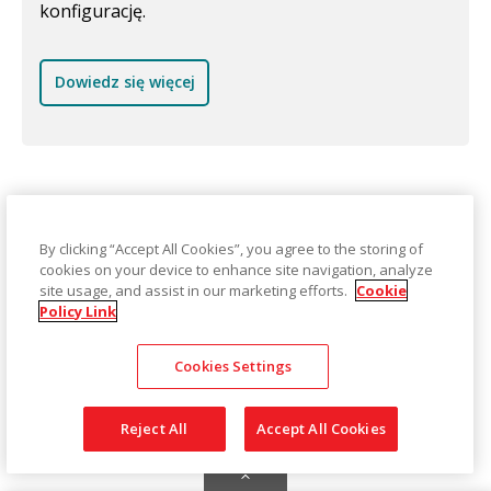
konfigurację.
Dowiedz się więcej
By clicking “Accept All Cookies”, you agree to the storing of
Broszury
cookies on your device to enhance site navigation, analyze
site usage, and assist in our marketing efforts.
Cookie
Policy Link
KODAK-S3120-Max-S3140-Max-Scanner-flyer-EN.pdf
Cookies Settings
Kodak A3 Size Flatbed Accessories brochure
Reject All
Accept All Cookies