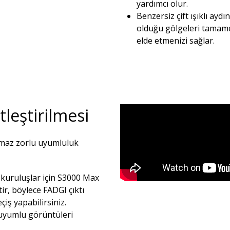
yardımcı olur.​
Benzersiz çift ışıklı ayd
olduğu gölgeleri tamame
elde etmenizi sağlar.​
leştirilmesi
kmaz zorlu uyumluluk
 kuruluşlar için S3000 Max
ir, böylece FADGI çıktı
iş yapabilirsiniz.
 uyumlu görüntüleri