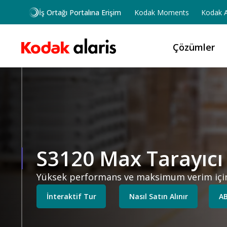
Ana içeriğe atla
İş Ortağı Portalına Erişim
Kodak Moments
Kodak A
Çözümler
S3120 Max Tarayıcı
Yüksek performans ve maksimum verim için ü
İnteraktif Tur
Nasıl Satın Alınır
AB