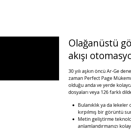
Olağanüstü gör
akışı otomasyo
30 yılı aşkın öncü Ar-Ge den
zaman Perfect Page Mükemmel 
olduğu anda ve yerde kolayca
dosyaları veya 126 farklı dilde
Bulanıklık ya da lekeler 
kırpılmış bir görüntü sun
Metin geliştirme teknoloj
anlamlandırmanızı kolaylaş