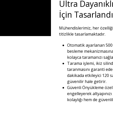
Ultra Dayanıkl
İçin Tasarlandı
Mühendislerimiz, her özelliğ
titizlikle tasarlamaktadır. ​
Otomatik ayarlanan 500 s
besleme mekanizmasına 
kolayca taramanızı sağlar
Tarama işlemi, ikiz silin
taranmasını garanti eden
dakikada etkileyici 120 sa
güvenilir hale getirir.​
Güvenli Önyükleme özelli
engelleyerek altyapınızı
kolaylığı hem de güvenl