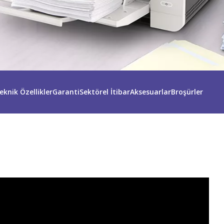
eknik Özellikler
Garanti
Sektörel İtibar
Aksesuarlar
Broşürler