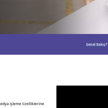
Genel Bakış
T
dya işleme özelliklerine