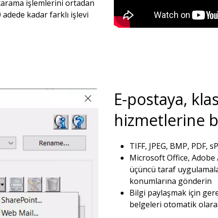
tarama işlemlerini ortadan
 adede kadar farklı işlevi
E-postaya, kla
hizmetlerine bi
TIFF, JPEG, BMP, PDF, s
Microsoft Office, Adobe
üçüncü taraf uygulamal
konumlarına gönderin
Bilgi paylaşmak için ger
belgeleri otomatik olara