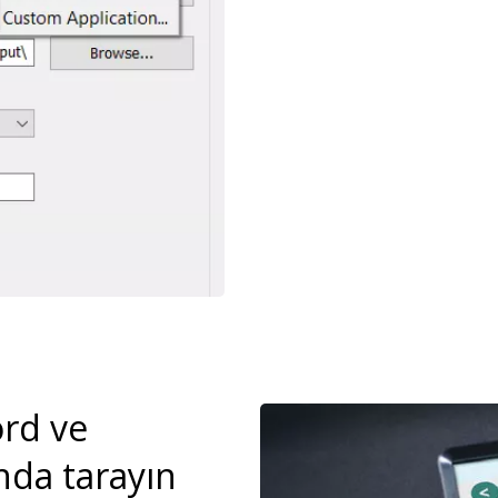
ord ve
Resim
nda tarayın