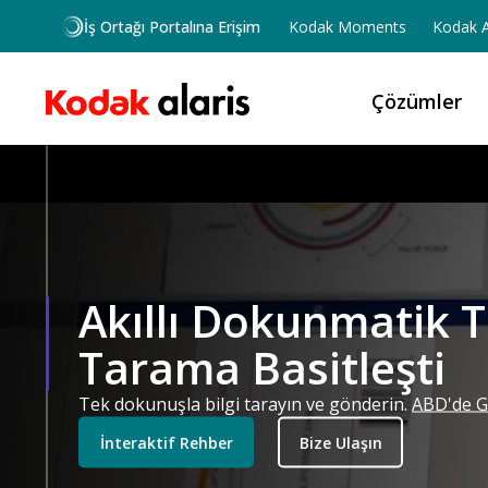
Ana içeriğe atla
İş Ortağı Portalına Erişim
Kodak Moments
Kodak A
Çözümler
Akıllı Dokunmatik T
Tarama Basitleşti
Tek dokunuşla bilgi tarayın ve gönderin.
ABD'de Gel
İnteraktif Rehber
Bize Ulaşın