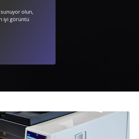
amlı Çözümler
r sunuyor olun,
din
n iyi görüntü