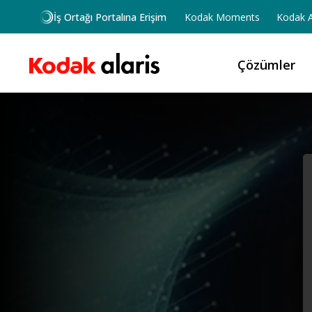
Ana içeriğe atla
İş Ortağı Portalına Erişim
Kodak Moments
Kodak A
Çözümler