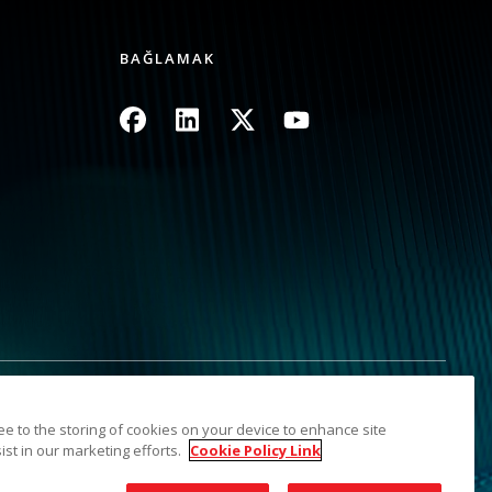
BAĞLAMAK
Resim
Resim
Resim
Resim
şmayın
Site Haritası
ree to the storing of cookies on your device to enhance site
ist in our marketing efforts.
Cookie Policy Link
dir. Kodak ticari markası ve ticari takdim şekli Eastman Kodak