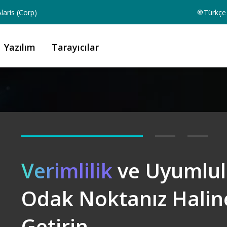
laris (Corp)
Türkçe
Yazılım
Tarayıcılar
Verimlilik
ve Uyumlu
Bilginin
Odak Noktanız Halin
AI Destekli
Getirin