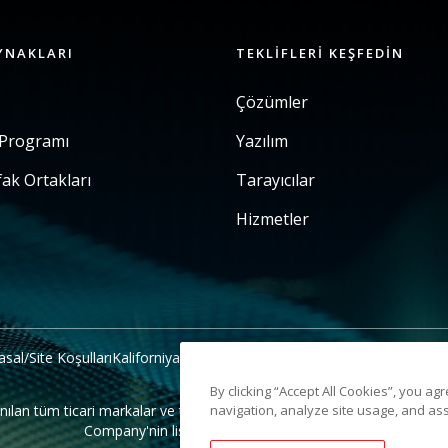
YNAKLARI
TEKLIFLERI KEŞFEDIN
Çözümler
 Programı
Yazılım
fak Ortakları
Tarayıcılar
Hizmetler
asal/Site Koşulları
Kaliforniya Tahsilat Bildirimi
Kişisel Bilgilerimi Payla
By clicking “Accept All Cookies”, you ag
navigation, analyze site usage, and ass
 tüm ticari markalar ve ticari isimler ilgili sahiplerinin mülkiyetinde
Company'nin lisansı altında kullanılmaktadır.