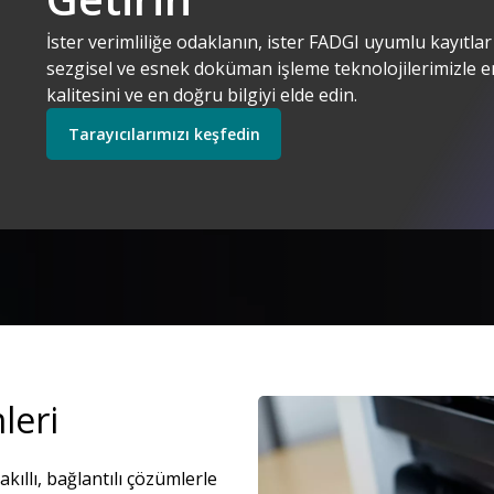
Kodak Alaris. Anl
İster verimliliğe odaklanın, ister FADGI uyumlu kayıtla
Çözümlerimizi keşfedin
Tarayıcılarımızı keşfe
sezgisel ve esnek doküman işleme teknolojilerimizle e
kalitesini ve en doğru bilgiyi elde edin.
Tarayıcılarımızı keşfedin
Keşfedin
Servislerimizi keşfedin
leri
Resim
kıllı, bağlantılı çözümlerle