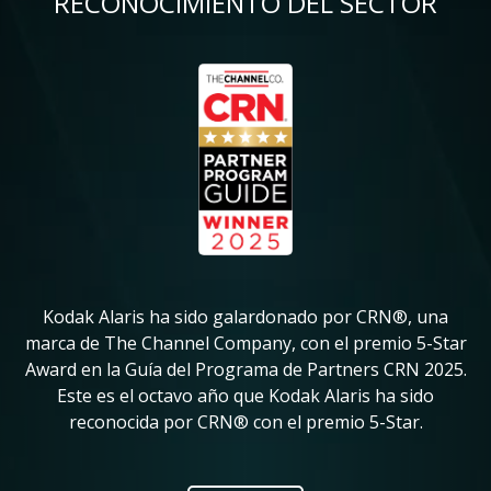
RECONOCIMIENTO DEL SECTOR
Imagen
Im
Kodak Alaris ha sido galardonado por CRN®, una
K
in
marca de The Channel Company, con el premio 5-Star
su
Award en la Guía del Programa de Partners CRN 2025.
ve
Este es el octavo año que Kodak Alaris ha sido
pr
reconocida por CRN® con el premio 5-Star.
ic