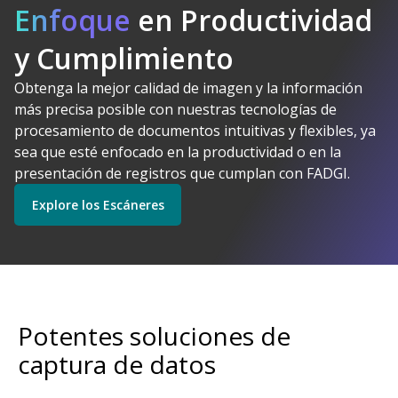
Enfoque
en Productividad
y Cumplimiento
Obtenga la mejor calidad de imagen y la información
Kodak Alaris tiene
más precisa posible con nuestras tecnologías de
sentido
procesamiento de documentos intuitivas y flexibles, ya
Explore Software
Explore los Escáneres
sea que esté enfocado en la productividad o en la
presentación de registros que cumplan con FADGI.
Explore los Escáneres
Empiece
Explore los Servicios
Potentes soluciones de
captura de datos