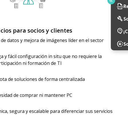
scan
R
build
So
cios para socios y clientes
contact_support
¡
de datos y mejora de imágenes líder en el sector
downloading
S
 y fácil configuración in situ que no requiere la
rticipación ni formación de TI
lota de soluciones de forma centralizada
esidad de comprar ni mantener PC
ica, segura y escalable para diferenciar sus servicios