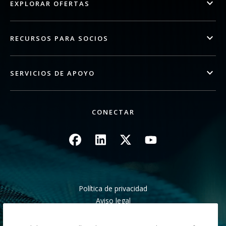
EXPLORAR OFERTAS
RECURSOS PARA SOCIOS
SERVICIOS DE APOYO
CONECTAR
Imagen
Imagen
Imagen
Imagen
Política de privacidad
Aviso legal
Aviso de recogida en California
No compartir mis datos personales