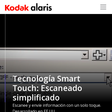
Skip to main content
Tecnología Smart
Touch: Escaneado
simplificado
Escanee y envíe información con un solo toque.
Desarrollado en EE.UU.