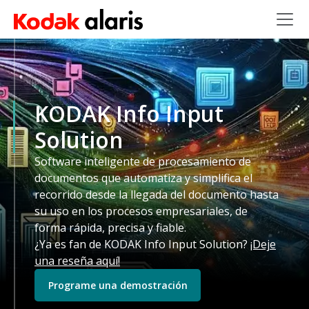
Skip to main content
KODAK Info Input
Solution
Software inteligente de procesamiento de
documentos que automatiza y simplifica el
recorrido desde la llegada del documento hasta
su uso en los procesos empresariales, de
forma rápida, precisa y fiable.
¿Ya es fan de KODAK Info Input Solution?
¡Deje
una reseña aquí!
Programe una demostración