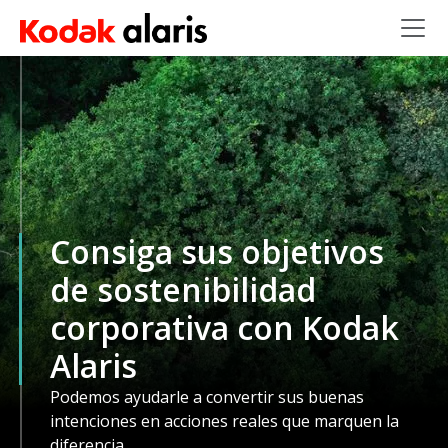
Skip to main content
Consiga sus objetivos
de sostenibilidad
corporativa con Kodak
Alaris
Podemos ayudarle a convertir sus buenas
intenciones en acciones reales que marquen la
diferencia.