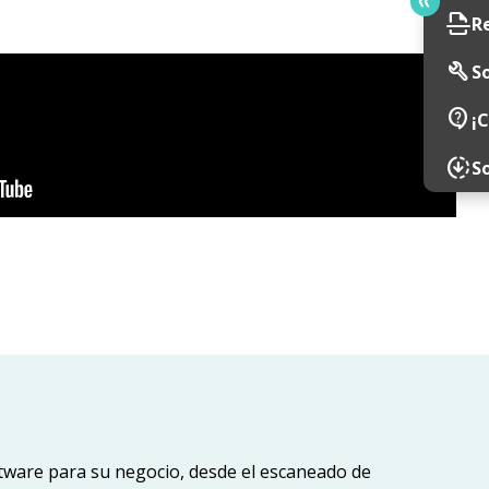
scan
R
build
So
contact_support
¡
downloading
S
ftware para su negocio, desde el escaneado de