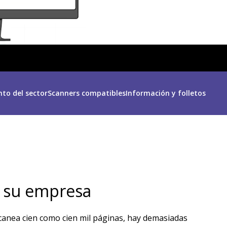
to del sector
Scanners compatibles
Información y folletos
on su empresa
scanea cien como cien mil páginas, hay demasiadas