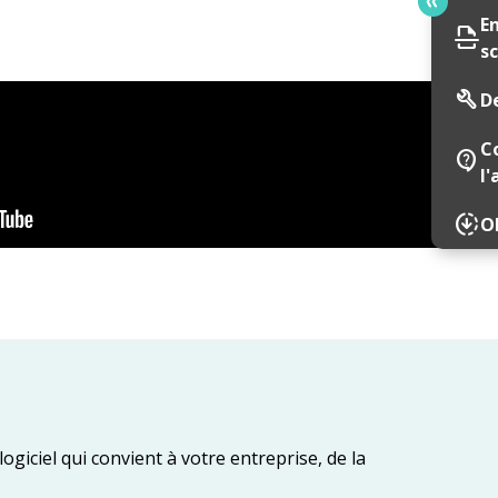
E
scan
s
build
D
C
contact_support
l'
downloading
Ob
ogiciel qui convient à votre entreprise, de la