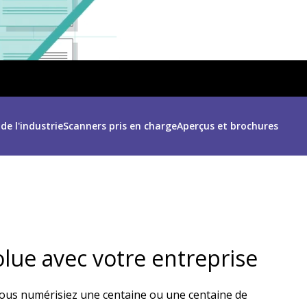
e l'industrie
Scanners pris en charge
Aperçus et brochures
olue avec votre entreprise
e vous numérisiez une centaine ou une centaine de