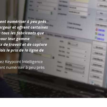
vent numériser à peu près
rgeur et offrent certaines
 tous les fabricants que
 pour leur gamme
x de travail et de capture
is le prix de la ligne de
hez Keypoint Intelligence
vent numériser à peu près