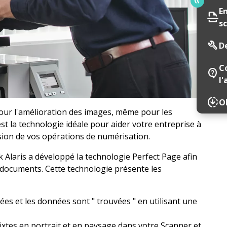
E
scan
s
build
D
C
contact_support
l'
downloading
Ob
pour l'amélioration des images, même pour les
est la technologie idéale pour aider votre entreprise à
ision de vos opérations de numérisation.
k Alaris a développé la technologie Perfect Page afin
e documents. Cette technologie présente les
es et les données sont " trouvées " en utilisant une
xtes en portrait et en paysage dans votre Scanner et