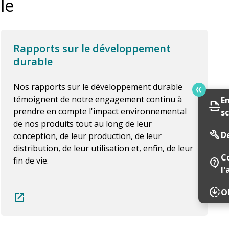
le
Rapports sur le développement
durable
Nos rapports sur le développement durable
témoignent de notre engagement continu à
E
scan
prendre en compte l'impact environnemental
s
de nos produits tout au long de leur
build
D
conception, de leur production, de leur
distribution, de leur utilisation et, enfin, de leur
C
fin de vie.
contact_support
l'
downloading
Ob