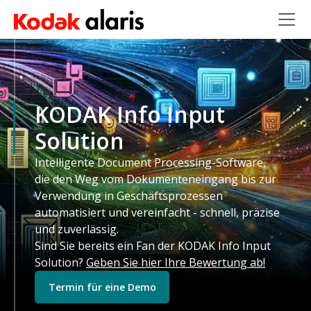
Skip to main content
KODAK Info Input
Solution
Intelligente Document Processing-Software,
die den Weg vom Dokumenteneingang bis zur
Verwendung in Geschäftsprozessen
automatisiert und vereinfacht - schnell, präzise
und zuverlässig.
Sind Sie bereits ein Fan der KODAK Info Input
Solution?
Geben Sie hier Ihre Bewertung ab!
Termin für eine Demo