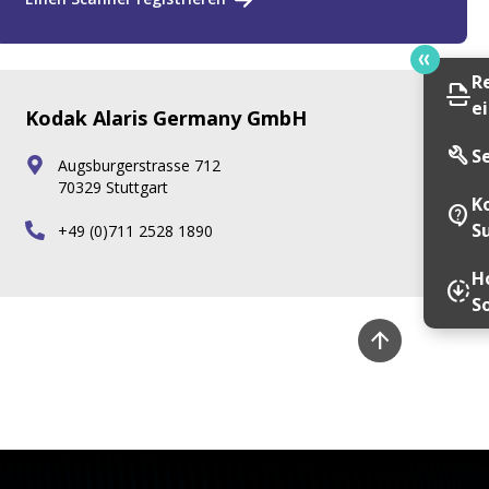
R
scan
e
Kodak Alaris Germany GmbH
build
S
Augsburgerstrasse 712
70329 Stuttgart
K
contact_support
S
+49 (0)711 2528 1890
Ho
downloading
S