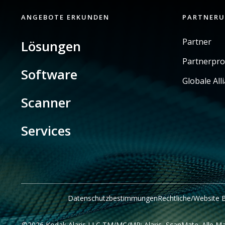
ANGEBOTE ERKUNDEN
PARTNER
Partner
Lösungen
Partnerpr
Software
Globale All
Scanner
Services
Datenschutzbestimmungen
Rechtliche/Website
©2026 Kodak Alaris LLC TM/MC/MR: Alaris, ScanMate. Alle Ma