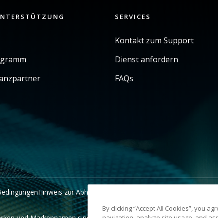
UNTERSTÜTZUNG
SERVICES
Kontakt zum Support
ogramm
Dienst anfordern
ianzpartner
FAQs
 Bedingungen
Hinweis zur Abholung in Kalifornien
Meine persönlichen I
By clicking “Accept All Cookies”, you ag
rken und Markennamen sind Eigentum ihrer jeweiligen Inhaber. Die
navigation, analyze site usage, and ass