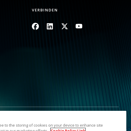
VERBINDEN
Bild
Bild
Bild
Bild
nformationen nicht weitergeben
Inhaltsverzeichnis
ree to the storing of cookies on your device to enhance site
 Marke Kodak und das Logo von Kodak werden unter Lizenz von
ist in our marketing efforts.
Cookie Policy Link