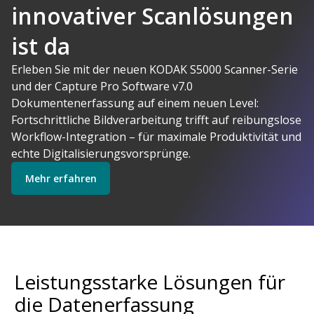
innovativer Scanlösungen
ist da
AI-gestützte
Erleben Sie mit der neuen KODAK S5000 Scanner-Serie
und der Capture Pro Software v7.0
Kodak Alaris
Dokumentenerfassung auf einem neuen Level:
macht Sinn
Fortschrittliche Bildverarbeitung trifft auf reibungslose
Software erkunden
Scanner erkunden
Workflow-Integration – für maximale Produktivität und
echte Digitalisierungsvorsprünge.
Mehr erfahren
Startklar
Explore Services
Leistungsstarke Lösungen für
die Datenerfassung