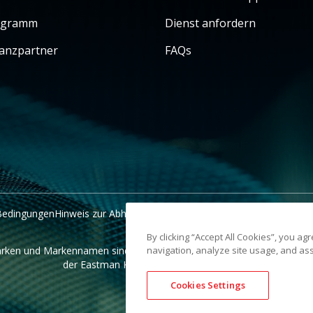
ogramm
Dienst anfordern
ianzpartner
FAQs
 Bedingungen
Hinweis zur Abholung in Kalifornien
Meine persönlichen I
By clicking “Accept All Cookies”, you ag
rken und Markennamen sind Eigentum ihrer jeweiligen Inhaber. Die
navigation, analyze site usage, and ass
der Eastman Kodak Company verwendet.
Cookies Settings