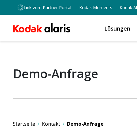
Skip to main content
Link zum Partner Portal
Kodak Moments
Kodak Al
Lösungen
Demo-Anfrage
Startseite
Kontakt
Demo-Anfrage