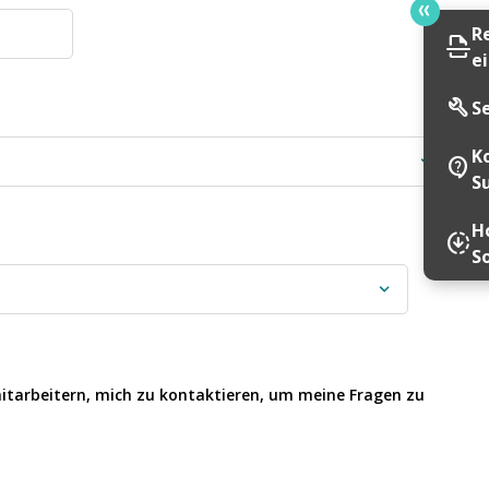
R
scan
e
build
S
K
contact_support
S
Ho
downloading
S
itarbeitern, mich zu kontaktieren, um meine Fragen zu