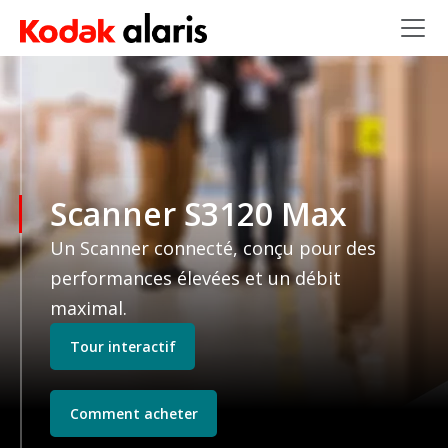
Skip to main content
Scanner S3120 Max
Un Scanner connecté, conçu pour des
performances élevées et un débit
maximal.
Tour interactif
Comment acheter