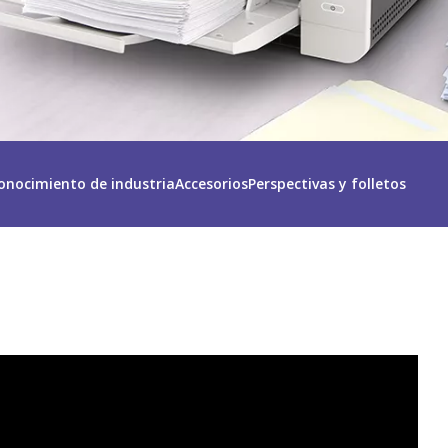
onocimiento de industria
Accesorios
Perspectivas y folletos