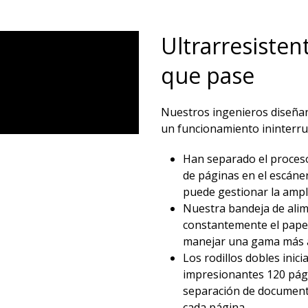
Ultrarresisten
que pase​
Nuestros ingenieros diseñan 
un funcionamiento ininterru
Han separado el proceso
de páginas en el escáner
puede gestionar la ampl
Nuestra bandeja de alim
constantemente el papel
manejar una gama más a
Los rodillos dobles ini
impresionantes 120 pági
separación de documento
cada página.​