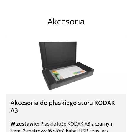
Akcesoria
Akcesoria do płaskiego stołu KODAK
A3
W zestawie:
Płaskie łoże KODAK A3 z czarnym
tłem, 2-metrowy (6 stóp) kabel USB i zasilacz.