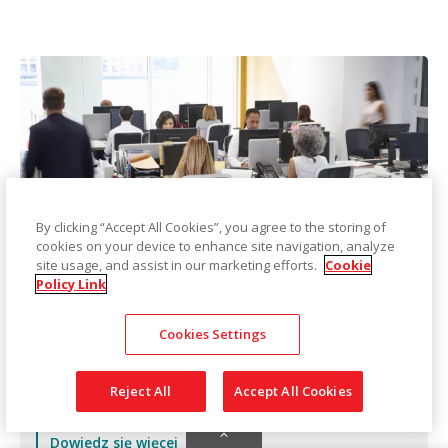
By clicking “Accept All Cookies”, you agree to the storing of
cookies on your device to enhance site navigation, analyze
site usage, and assist in our marketing efforts.
Cookie
Usługi naprawy i konserwacji
Policy Link
Zapoznaj się z opcjami zapewniającymi
Cookies Settings
maksymalne wykorzystanie inwestycji w skaner i
oprogramowanie.
Reject All
Accept All Cookies
Dowiedz się więcej