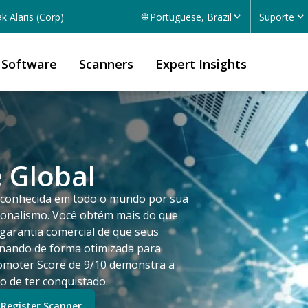
k Alaris (Corp)
Portuguese, Brazil
Suporte
Software
Scanners
Expert Insights
e Global
é conhecida em todo o mundo por sua
sionalismo. Você obtém mais do que
garantia comercial de que seus
onando de forma otimizada para
omoter Score
de 9/10 demonstra a
o de ter conquistado.
Register Scanner