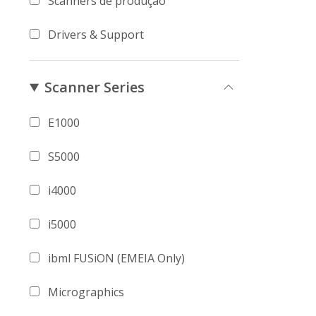
Scanners de produção
Drivers & Support
Scanner Series
E1000
S5000
i4000
i5000
ibml FUSiON (EMEIA Only)
Micrographics