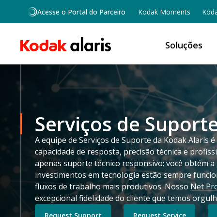
Skip to main content
Acesse o Portal do Parceiro
Kodak Moments
Koda
Soluções
Serviços de Suport
A equipe de Serviços de Suporte da Kodak Alaris 
capacidade de resposta, precisão técnica e profis
apenas suporte técnico responsivo; você obtém a 
investimentos em tecnologia estão sempre funci
fluxos de trabalho mais produtivos. Nosso
Net Pr
excepcional fidelidade do cliente que temos orgulh
Request Support
Request Service