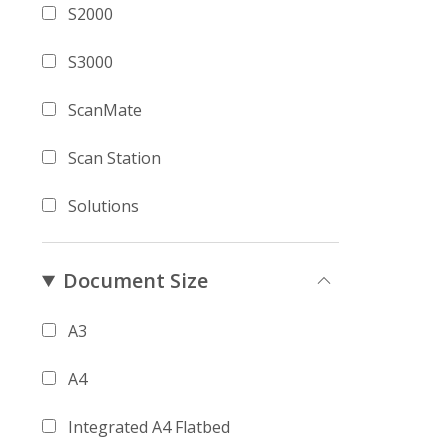
S2000
S3000
ScanMate
Scan Station
Solutions
Document Size
A3
A4
Integrated A4 Flatbed