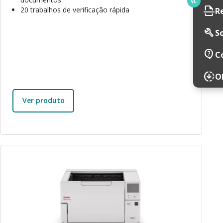
scan
20 trabalhos de verificação rápida
R
build
So
contact_support
C
downloading
O
Ver produto
Imagem