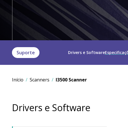
Suporte
Drivers e Software
Especificaç
Início
Scanners
I3500 Scanner
Drivers e Software