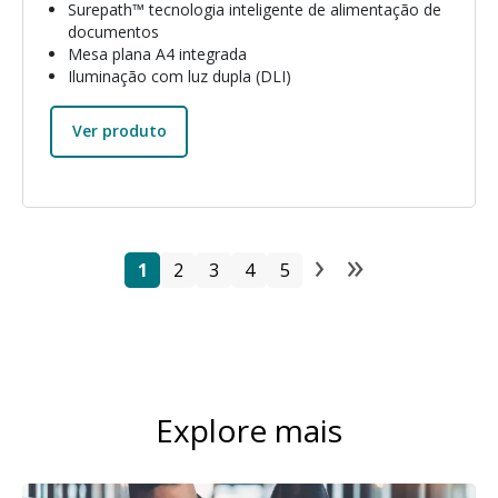
Surepath™ tecnologia inteligente de alimentação de
documentos
Mesa plana A4 integrada
Iluminação com luz dupla (DLI)
Ver produto
›
»
Paginação
Página
Página
Página
Página
Página
Next page
Last pag
1
2
3
4
5
Explore mais