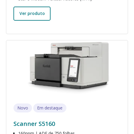
Ver produto
Imagem
Novo
Em destaque
Scanner S5160
160ppm | ADF de 750 folhas