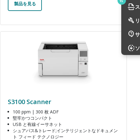
製品を見る
scan
ス
build
リ
contact_support
サ
画像
downloading
ソ
S3100 Scanner
100 ppm | 300 枚 ADF
堅牢かつコンパクト
USB と有線イーサネット
シュアパス&トレード;インテリジェントなドキュメン
ト フィード テクノロジー