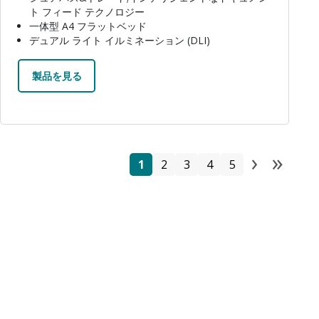
ト フィード テクノロジー
一体型 A4 フラットベッド
デュアル ライト イルミネーション (DLI)
製品を見る
›
»
ペー
ページ
ページ
ページ
ページ
ページ
Next 
Las
1
2
3
4
5