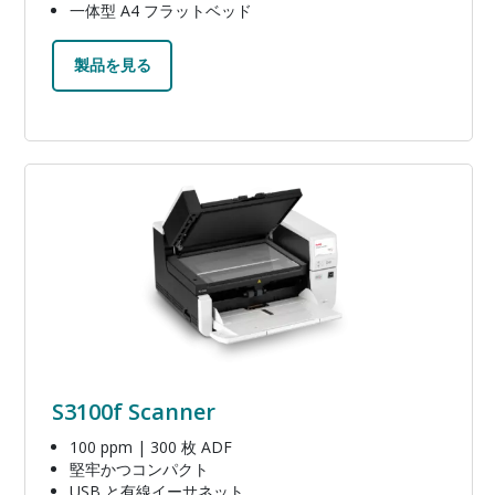
一体型 A4 フラットベッド
製品を見る
画像
S3100f Scanner
100 ppm | 300 枚 ADF
堅牢かつコンパクト
USB と有線イーサネット