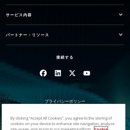
サービス内容
パートナー・リソース
接続する
画像
画像
画像
画像
プライバシーポリシー
法律/サイト規約
カリフォルニア州 徴収時の通知
By clicking “Accept All Cookies”, you agree to the storing of
個人情報を共有しない
cookies on your device to enhance site navigation, analyze
サイトマップ
site usage, and assist in our marketing efforts.
Cookie