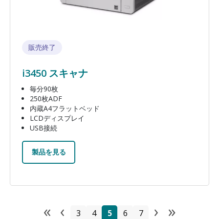
販売終了
i3450 スキャナ
毎分90枚
250枚ADF
内蔵A4フラットベッド
LCDディスプレイ
USB接続
製品を見る
«
‹
›
»
ページ送り
ページ
ページ
ページ
ページ
ページ
First page
Previous page
Next pa
Last p
3
4
5
6
7