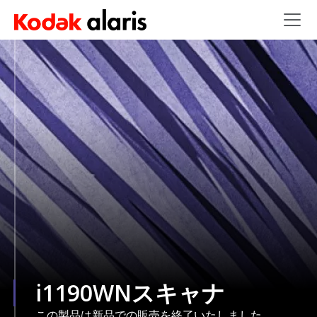
Skip to main content
i1190WNスキャナ
この製品は新品での販売を終了いたしました。