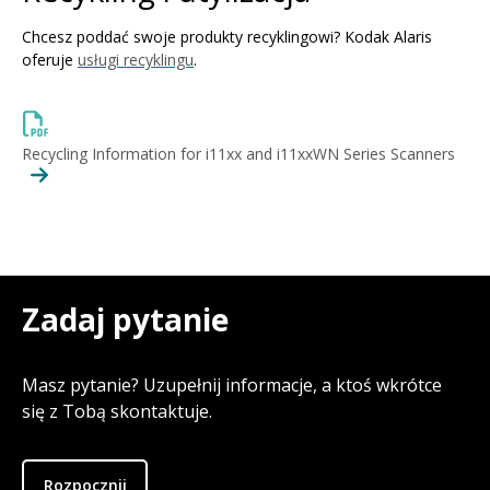
Chcesz poddać swoje produkty recyklingowi? Kodak Alaris
oferuje
usługi recyklingu
.
Recycling Information for i11xx and i11xxWN Series Scanners
Zadaj pytanie
Masz pytanie? Uzupełnij informacje, a ktoś wkrótce
się z Tobą skontaktuje.
Rozpocznij