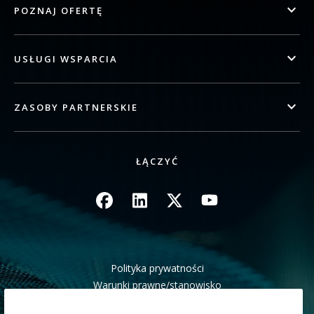
POZNAJ OFERTĘ
USŁUGI WSPARCIA
ZASOBY PARTNERSKIE
ŁĄCZYĆ
Obraz
Obraz
Obraz
Obraz
Polityka prywatności
Warunki prawne/stanowisko
Kalifornijskie zawiadomienie o windykacji