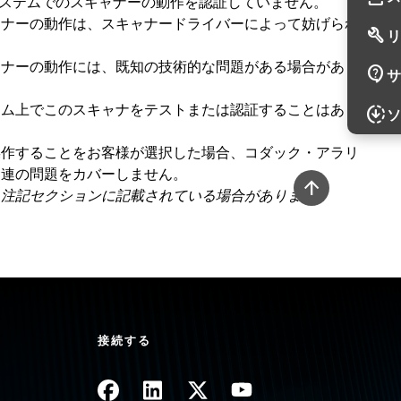
ングシステムでのスキャナーの動作を認証していません。
ャナーの動作は、スキャナードライバーによって妨げられ
build
リ
ャナーの動作には、既知の技術的な問題がある場合があり
contact_support
サ
テム上でこのスキャナをテストまたは認証することはあり
downloading
ソ
操作することをお客様が選択した場合、コダック・アラリ
関連の問題をカバーしません。
、注記セクションに記載されている場合があります。
接続する
画像
画像
画像
画像