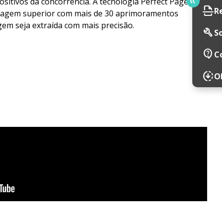
ositivos da concorrência. A tecnologia Perfect Page
scan
R
magem superior com mais de 30 aprimoramentos
em seja extraída com mais precisão.
build
So
contact_support
C
downloading
O