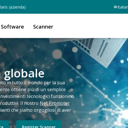
aris (azienda)
Italia
Software
Scanner
a globale
oto in tutto il mondo per la sua
cliente ottiene più di un semplice
investimenti tecnologici funzionino
roduttivi. Il nostro
Net Promoter
lienti che siamo orgogliosi di aver
za
Register Scanner