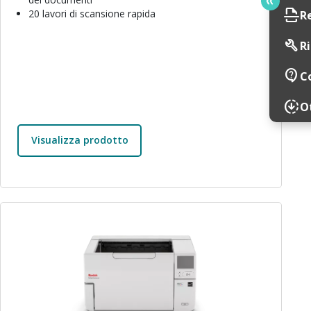
scan
20 lavori di scansione rapida
R
build
Ri
contact_support
C
downloading
Ot
Visualizza prodotto
Immagine