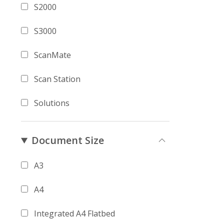
S2000
S3000
ScanMate
Scan Station
Solutions
Document Size
A3
A4
Integrated A4 Flatbed