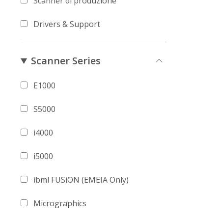
Scanner di produzione
Drivers & Support
Scanner Series
E1000
S5000
i4000
i5000
ibml FUSiON (EMEIA Only)
Micrographics