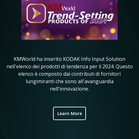
KMWorld ha inserito KODAK Info Input Solution
in
nell'elenco dei prodotti di tendenza per il 2024. Questo
KM
elenco è composto dai contributi di fornitori
i 
ve
lungimiranti che sono all'avanguardia
nell'innovazione.
ic
Learn More