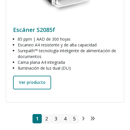
Escáner S2085f
85 ppm | AAD de 300 hojas
Escaneo A4 resistente y de alta capacidad
Surepath™ tecnología inteligente de alimentación de
documentos
Cama plana A4 integrada
Iluminación de luz dual (DLI)
Ver producto
›
»
Paginación
Página
Página
Página
Página
Página
Next page
Last pag
1
2
3
4
5