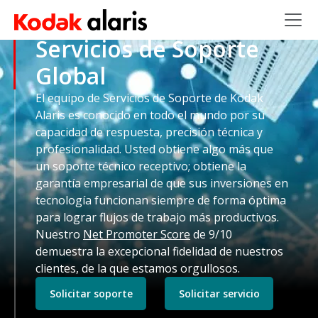
Skip to main content
Servicios de Soporte
Global
El equipo de Servicios de Soporte de Kodak
Alaris es conocido en todo el mundo por su
capacidad de respuesta, precisión técnica y
profesionalidad. Usted obtiene algo más que
un soporte técnico receptivo; obtiene la
garantía empresarial de que sus inversiones en
tecnología funcionan siempre de forma óptima
para lograr flujos de trabajo más productivos.
Nuestro
Net Promoter Score
de 9/10
demuestra la excepcional fidelidad de nuestros
clientes, de la que estamos orgullosos.
Solicitar soporte
Solicitar servicio