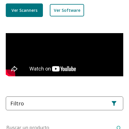
Ver Scanners
Ver Software
Filtro
Buscar un producto
search