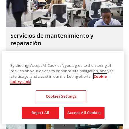
Servicios de mantenimiento y
reparación
Explore las opciones para asegurarse de obtener
el máximo rendimiento de su inversión en el
By clicking “Accept All Cookies”, you agree to the storing of
escáner y el software.
cookies on your device to enhance site navigation, analyze
site usage, and assist in our marketing efforts.
Cookie
Policy Link
Más información
Cookies Settings
Reject All
Accept All Cookies