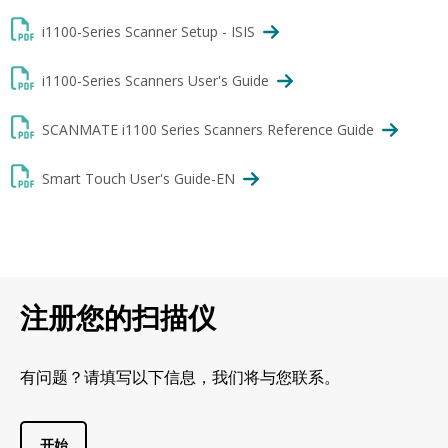
i1100-Series Scanner Setup - ISIS
i1100-Series Scanners User's Guide
SCANMATE i1100 Series Scanners Reference Guide
Smart Touch User's Guide-EN
注册您的扫描仪
有问题？请填写以下信息，我们将与您联系。
开始