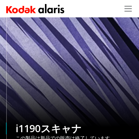
Skip to main content
i1190スキャナ
この製品は新品での販売は終了しています。