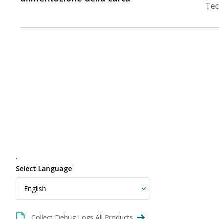
Tec
.
Select Language
Collect Debug Logs All Products