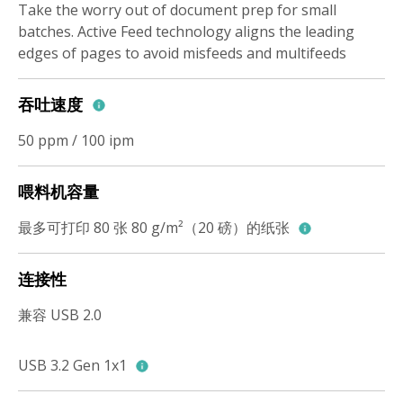
Take the worry out of document prep for small
batches. Active Feed technology aligns the leading
edges of pages to avoid misfeeds and multifeeds
吞吐速度
50 ppm / 100 ipm
喂料机容量
最多可打印 80 张 80 g/m²（20 磅）的纸张
连接性
兼容 USB 2.0
USB 3.2 Gen 1x1