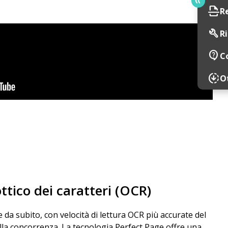
scan
R
build
Ri
contact_support
C
downloading
Ot
tico dei caratteri (OCR)
e da subito, con velocità di lettura OCR più accurate del
ella concorrenza. La tecnologia Perfect Page offre una