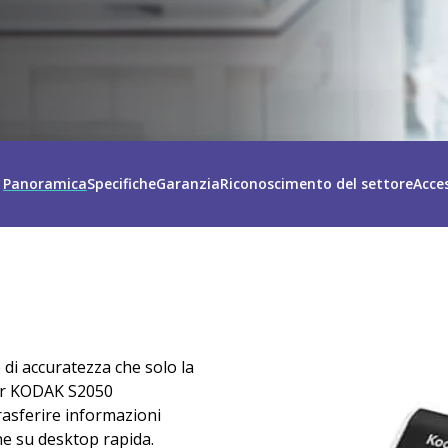
Panoramica
Specifiche
Garanzia
Riconoscimento del settore
Acce
Immagine
 di accuratezza che solo la
nner KODAK S2050
rasferire informazioni
ne su desktop rapida.