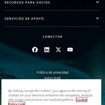
RECURSOS PARA SOCIOS
SERVICIOS DE APOYO
CONECTAR
Imagen
Imagen
Imagen
Imagen
Política de privacidad
Aviso legal
Aviso de recogida en California
No compartir mis datos personales
By clicking “Accept All Cookies”, you agree to the storing of
Mapa del sitio
cookies on your device to enhance site navigation, analyze
site usage, and assist in our marketing efforts.
Cookie
Policy Link