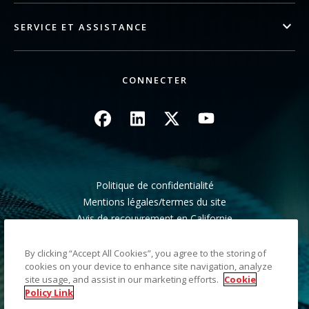
SERVICE ET ASSISTANCE
CONNECTER
Image
Image
Image
Image
Politique de confidentialité
Mentions légales/termes du site
Avis de recouvrement en Californie
Ne pas partager mes informations personnelles
Plan du site
By clicking “Accept All Cookies”, you agree to the storing of
cookies on your device to enhance site navigation, analyze
site usage, and assist in our marketing efforts.
Cookie
©2026 Kodak Alaris LLC TM/MC/MR : Alaris, ScanMate.
Policy Link
Toutes les marques commerciales et les dénominations